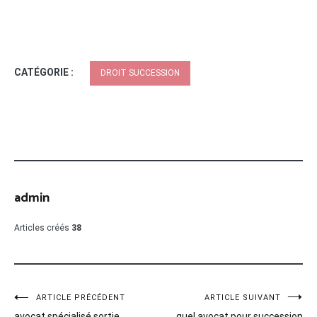
CATÉGORIE :
DROIT SUCCESSION
admin
Articles créés
38
Navigation
ARTICLE PRÉCÉDENT
ARTICLE SUIVANT
avocat spécialisé sortie
quel avocat pour succession