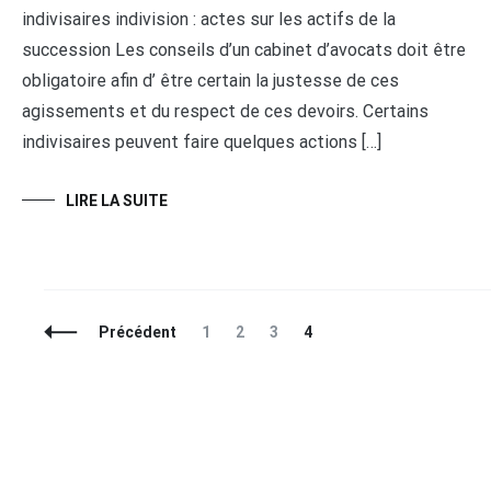
indivisaires indivision : actes sur les actifs de la
succession Les conseils d’un cabinet d’avocats doit être
obligatoire afin d’ être certain la justesse de ces
agissements et du respect de ces devoirs. Certains
indivisaires peuvent faire quelques actions […]
LIRE LA SUITE
Navigation
Page
Page
Page
Page
Précédent
1
2
3
4
des
articles